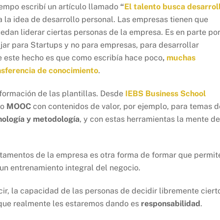
iempo escribí un artículo llamado
“
El talento busca desarrol
a la idea de desarrollo personal. Las empresas tienen que
dan liderar ciertas personas de la empresa. Es en parte po
jar para Startups y no para empresas, para desarrollar
de este hecho es que como escribía hace poco
,
muchas
nsferencia de conocimiento
.
 formación de las plantillas. Desde
IEBS Business School
po
MOOC
con contenidos de valor, por ejemplo, para temas d
nología y metodología
, y con estas herramientas la mente de
rtamentos de la empresa es otra forma de formar que permit
 un entrenamiento integral del negocio.
ecir, la capacidad de las personas de decidir libremente ciert
o que realmente les estaremos dando es
responsabilidad
.