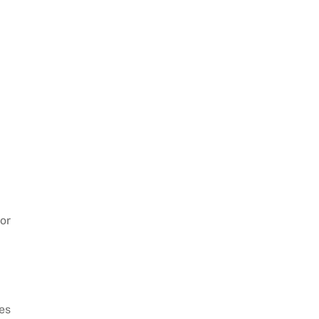
or
es