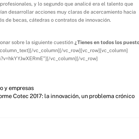
profesionales, y lo segundo que analicé era el talento que
ían desarrollar acciones muy claras de acercamiento hacia
és de becas, cátedras o contratos de innovación.
ionar sobre la siguiente cuestión
¿Tienes en todos los puest
_column_text][/vc_column][/vc_row][vc_row][vc_column]
ch?v=hkYYJwXERmE”][/vc_column][/vc_row]
to y empresas
orme Cotec 2017: la innovación, un problema crónico