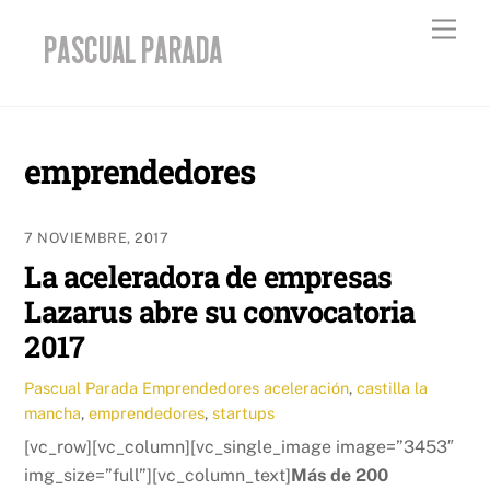
Skip
Men
to
content
emprendedores
7 NOVIEMBRE, 2017
La aceleradora de empresas
Lazarus abre su convocatoria
2017
Pascual Parada
Emprendedores
aceleración
,
castilla la
mancha
,
emprendedores
,
startups
[vc_row][vc_column][vc_single_image image=”3453″
img_size=”full”][vc_column_text]
Más de 200