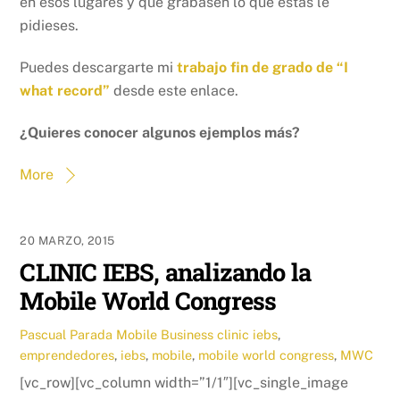
en esos lugares y que grabasen lo que estas le
pidieses.
Puedes descargarte mi
trabajo fin de grado de “I
what record”
desde este enlace.
¿Quieres conocer algunos ejemplos más?
More
20 MARZO, 2015
CLINIC IEBS, analizando la
Mobile World Congress
Pascual Parada
Mobile Business
clinic iebs
,
emprendedores
,
iebs
,
mobile
,
mobile world congress
,
MWC
[vc_row][vc_column width=”1/1″][vc_single_image