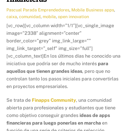
Pascual Parada
Emprendedores
,
Mobile Business
apps
,
caixa
,
comunidad
,
mobile
,
open innovation
[vc_row][vc_column width=”1/1″][vc_single_image
image=”2338″ alignment=”center”
border_color=”grey” img_link_large=””
img_link_target=”_self” img_size=”full”]
[vc_column_text]En los últimos días he conocido una
iniciativa que podría ser de mucho interés
para
aquellos que tienen grandes ideas
, pero que no
controlan tanto los pasos iniciales para convertirlas
en proyectos empresariales.
Se trata de
Finapps Community
, una comunidad
abierta para profesionales y estudiantes que tiene
como objetivo conseguir grandes
ideas de apps
financieras para luego ponerlas en marcha
en
función de una serie de criterios de selección.