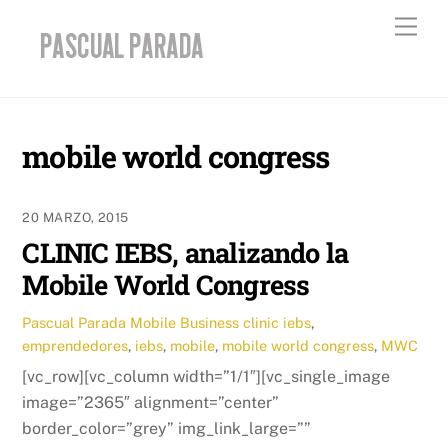
Skip
Men
to
content
mobile world congress
20 MARZO, 2015
CLINIC IEBS, analizando la
Mobile World Congress
Pascual Parada
Mobile Business
clinic iebs
,
emprendedores
,
iebs
,
mobile
,
mobile world congress
,
MWC
[vc_row][vc_column width=”1/1″][vc_single_image
image=”2365″ alignment=”center”
border_color=”grey” img_link_large=””