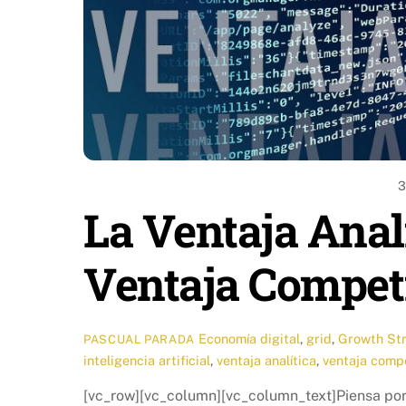
3
La Ventaja Analí
Ventaja Compet
Economía digital
,
grid
,
Growth St
PASCUAL PARADA
inteligencia artificial
,
ventaja analítica
,
ventaja compe
[vc_row][vc_column][vc_column_text]Piensa po