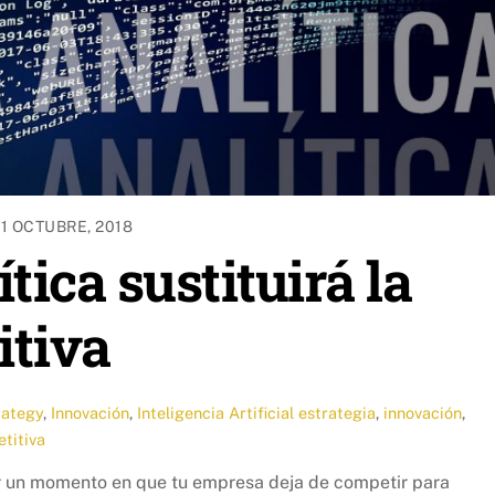
1 OCTUBRE, 2018
tica sustituirá la
itiva
rategy
,
Innovación
,
Inteligencia Artificial
estrategia
,
innovación
,
titiva
r un momento en que tu empresa deja de competir para