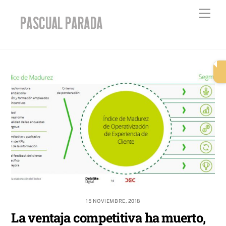
Skip
Men
to
content
15 NOVIEMBRE, 2018
La ventaja competitiva ha muerto,