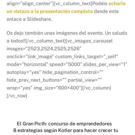
align=”align_center”][vc_column_text]Podéis
echarle
un vistazo a la presentación completa
desde este
enlace a Slideshare.
Os dejo también unas imágenes del evento. Un saludo
a todos!![/vc_column_text][vc_images_carousel
images=”2523,2524,2525,2526″
onclick=”link_image” custom_links_target=”_self”
mode=”horizontal” speed=”5000″ slides_per_view=”1″
autoplay=”yes” hide_pagination_control=””
hide_prev_next_buttons=”” partial_view=””
wrap=”yes” img_size=”600×400″][/vc_column]
[/vc_row]
El Gran Picth: concurso de emprendedores
8 estrategias según Kotler para hacer crecer tu