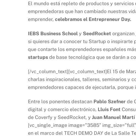
El mundo está repleto de productos y servicios
emprendedoras que han cambiado nuestras vid
emprender,
celebramos el Entrepreneur Day.
IEBS Business School
y
SeedRocket
organizan 
si quieres dar a conocer tu Startup o inspirarte
que contarte los emprendedores españoles más
startups
de base tecnológica que se darán a cono
[/vc_column_text][vc_column_text]El 15 de Marz
charlas inspiracionales, talleres, seminarios y c
emprendedores capaces de ejecutarla, porque inn
Entre los ponentes destacan
Pablo Szefner
de G
digital y comercio electrónico,
Lluis Font
Consul
de Coverfy y SeedRocket, y
Juan Manuel Martí
[vc_single_image image=”3585″ img_size=”full”
en el marco del TECH DEMO DAY de La Salle Te