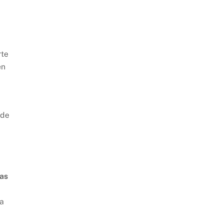
rte
en
 de
ias
ra