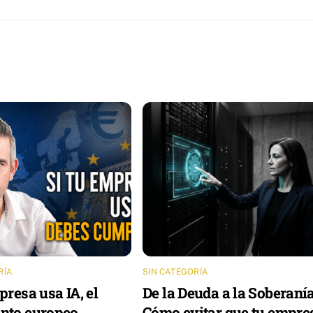
RÍA
SIN CATEGORÍA
presa usa IA, el
De la Deuda a la Soberanía
nto europeo
Cómo evitar que tu empre