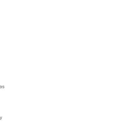
as
 y