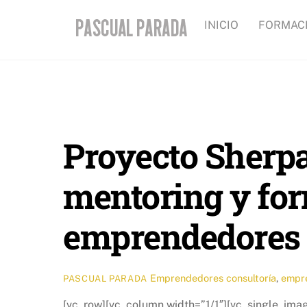
Skip
INICIO
FORMAC
to
content
Proyecto Sherpa
mentoring y fo
emprendedores
Emprendedores
consultoría
,
empr
PASCUAL PARADA
[vc_row][vc_column width=”1/1″][vc_single_im