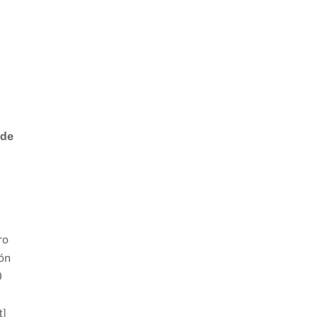
 de
ro
ón
0
t]