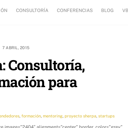
IÓN
CONSULTORÍA
CONFERENCIAS
BLOG
V
7 ABRIL, 2015
: Consultoría,
rmación para
endedores
,
formación
,
mentoring
,
proyecto sherpa
,
startups
age image=”2404″ alignment=”center” border_color=”grey”