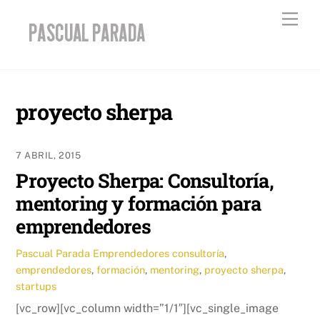
Skip
Men
to
content
proyecto sherpa
7 ABRIL, 2015
Proyecto Sherpa: Consultoría,
mentoring y formación para
emprendedores
Pascual Parada
Emprendedores
consultoría
,
emprendedores
,
formación
,
mentoring
,
proyecto sherpa
,
startups
[vc_row][vc_column width=”1/1″][vc_single_image