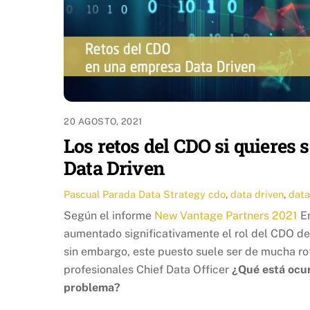
20 AGOSTO, 2021
Los retos del CDO si quieres
Data Driven
Pascual Parada
Data Strategy
cdo
,
data driven
,
data
Según el informe
New Vantage Partners 2021
En
aumentado significativamente el rol del CDO de
sin embargo, este puesto suele ser de mucha rot
profesionales Chief Data Officer
¿Qué está ocur
problema?