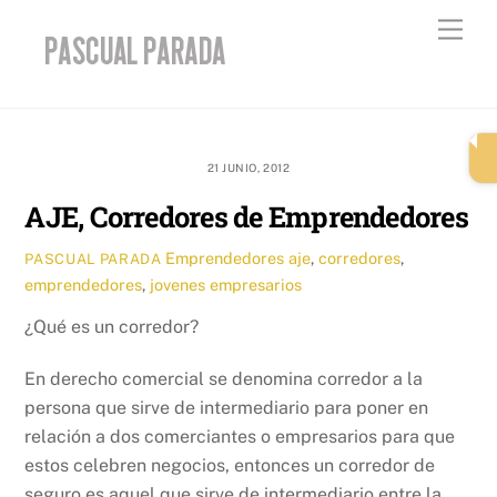
Skip
Men
to
content
21 JUNIO, 2012
AJE, Corredores de Emprendedores
Emprendedores
aje
,
corredores
,
PASCUAL PARADA
emprendedores
,
jovenes empresarios
¿Qué es un corredor?
En derecho comercial se denomina corredor a la
persona que sirve de intermediario para poner en
relación a dos comerciantes o empresarios para que
estos celebren negocios, entonces un corredor de
seguro es aquel que sirve de intermediario entre la