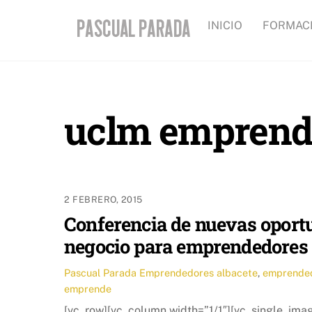
Skip
INICIO
FORMAC
to
content
uclm emprend
2 FEBRERO, 2015
Conferencia de nuevas oport
negocio para emprendedores 
Pascual Parada
Emprendedores
albacete
,
emprende
emprende
[vc_row][vc_column width=”1/1″][vc_single_im