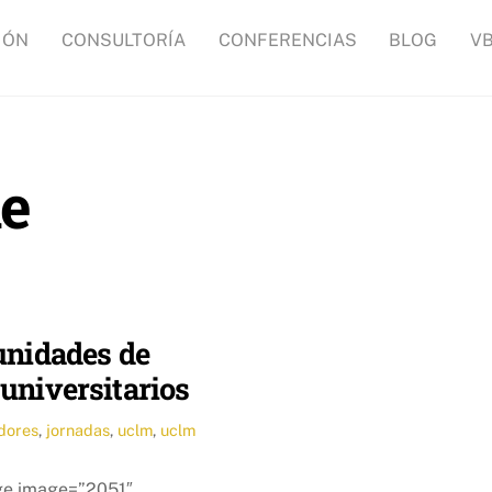
IÓN
CONSULTORÍA
CONFERENCIAS
BLOG
V
e
unidades de
universitarios
dores
,
jornadas
,
uclm
,
uclm
age image=”2051″