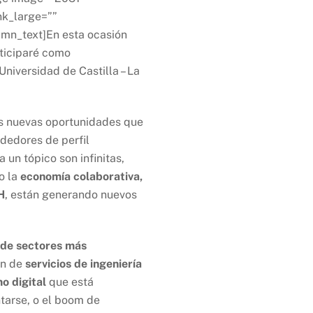
nk_large=””
lumn_text]En esta ocasión
rticiparé como
Universidad de Castilla – La
as nuevas oportunidades que
dedores de perfil
 un tópico son infinitas,
o la
economía colaborativa,
H
, están generando nuevos
 de sectores más
ón de
servicios de ingeniería
o digital
que está
tarse, o el boom de