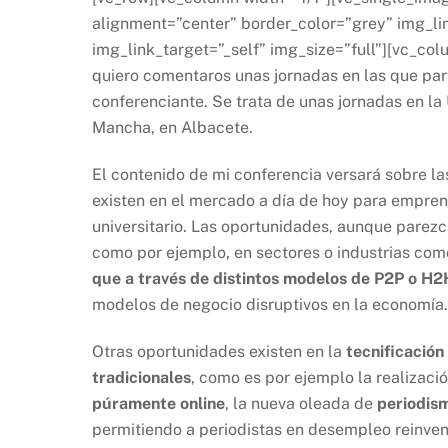
alignment=”center” border_color=”grey” img_li
img_link_target=”_self” img_size=”full”][vc_co
quiero comentaros unas jornadas en las que pa
conferenciante. Se trata de unas jornadas en la 
Mancha, en Albacete.
El contenido de mi conferencia versará sobre l
existen en el mercado a día de hoy para empren
universitario. Las oportunidades, aunque parezca
como por ejemplo, en sectores o industrias com
que a través de distintos modelos de P2P o H2
modelos de negocio disruptivos en la economía.
Otras oportunidades existen en la
tecnificación
tradicionales
, como es por ejemplo la realizaci
púramente online
, la nueva oleada de
periodism
permitiendo a periodistas en desempleo reinven