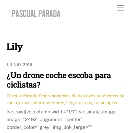
Skip
Men
to
content
Lily
1 JUNIO, 2015
¿Un drone coche escoba para
ciclistas?
Pascual Parada
Emprendedores
dispositivos autónomos de
vuelo
,
drone
,
emprendedores
,
Lily
,
startups
,
tecnologías
[vc_row][vc_column width=”1/1″][vc_single_image
image=”2492″ alignment=”center”
border_color=”grey” img_link_large=””