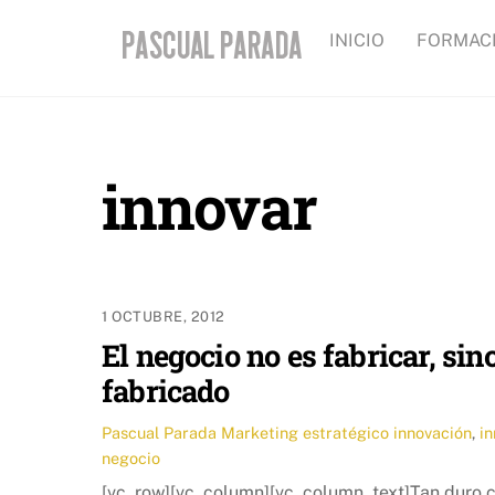
Skip
INICIO
FORMAC
to
content
innovar
1 OCTUBRE, 2012
El negocio no es fabricar, sin
fabricado
Pascual Parada
Marketing estratégico
innovación
,
in
negocio
[vc_row][vc_column][vc_column_text]Tan duro c