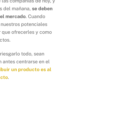
e las compañías de hoy, y
es del mañana,
se deben
 el mercado
. Cuando
nuestros potenciales
 que ofrecerles y como
ctos.
iesgarlo todo, sean
n antes centrarse en el
ibuir un producto es al
ucto
.