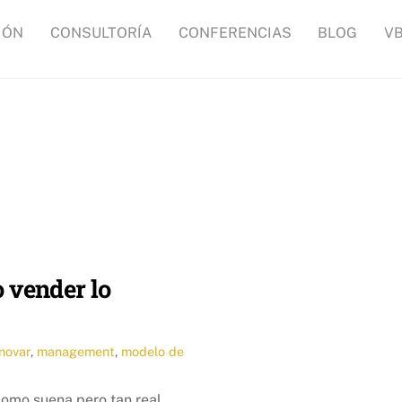
IÓN
CONSULTORÍA
CONFERENCIAS
BLOG
V
o vender lo
novar
,
management
,
modelo de
omo suena pero tan real