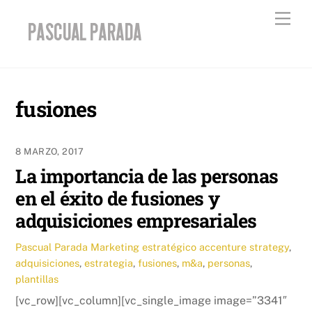
Skip
Men
to
content
fusiones
8 MARZO, 2017
La importancia de las personas
en el éxito de fusiones y
adquisiciones empresariales
Pascual Parada
Marketing estratégico
accenture strategy
,
adquisiciones
,
estrategia
,
fusiones
,
m&a
,
personas
,
plantillas
[vc_row][vc_column][vc_single_image image=”3341″