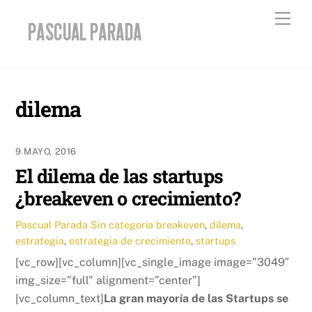
Skip
Men
to
content
dilema
9 MAYO, 2016
El dilema de las startups
¿breakeven o crecimiento?
Pascual Parada
Sin categoría
breakeven
,
dilema
,
estrategia
,
estrategia de crecimiento
,
startups
[vc_row][vc_column][vc_single_image image=”3049″
img_size=”full” alignment=”center”]
[vc_column_text]
La gran mayoría de las Startups se