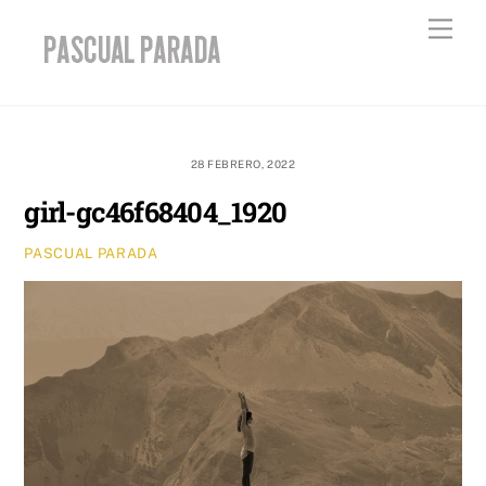
Skip
Men
to
content
28 FEBRERO, 2022
girl-gc46f68404_1920
PASCUAL PARADA