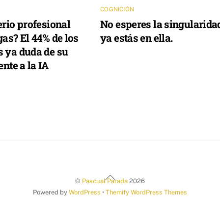
COGNICIÓN
erio profesional
No esperes la singularida
gas? El 44% de los
ya estás en ella.
s ya duda de su
ente a la IA
Back
©
Pascual Parada
2026
To
Powered by
WordPress
•
Themify WordPress Themes
Top