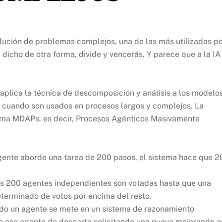
olución de problemas complejos, una de las más utilizadas p
 dicho de otra forma, divide y vencerás. Y parece que a la IA
aplica la técnica de descomposición y análisis a los modelo
va cuando son usados en procesos largos y complejos. La
llama MDAPs, es decir, Procesos Agénticos Masivamente
gente aborde una tarea de 200 pasos, el sistema hace que 2
s 200 agentes independientes son votadas hasta que una
terminado de votos por encima del resto.
ando un agente se mete en un sistema de razonamiento
e ese agente de descarta solicitando una nueva mejorando a