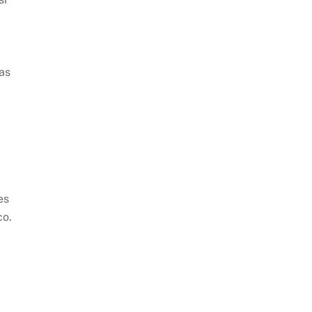
as
es
co.