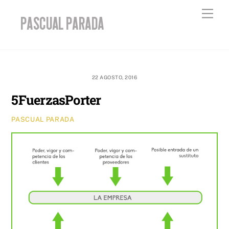
Skip
Men
to
content
22 AGOSTO, 2016
5FuerzasPorter
PASCUAL PARADA