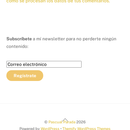
cómo se procesan los datos de tus comentarios.
Subscríbete
a mí newsletter para no perderte ningún
contenido:
Back
©
Pascual Parada
2026
To
Powered by
WordPress
•
Themify WordPress Themes