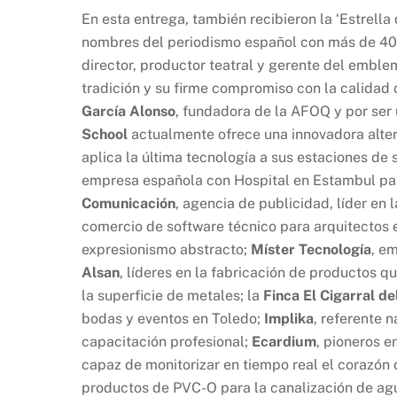
En esta entrega, también recibieron la ‘Estrella 
nombres del periodismo español con más de 40 
director, productor teatral y gerente del embl
tradición y su firme compromiso con la calidad
García Alonso
, fundadora de la AFOQ y por ser
School
actualmente ofrece una innovadora alter
aplica la última tecnología a sus estaciones de 
empresa española con Hospital en Estambul para
Comunicación
, agencia de publicidad, líder en
comercio de software técnico para arquitectos 
expresionismo abstracto;
Míster Tecnología
, e
Alsan
, líderes en la fabricación de productos q
la superficie de metales; la
Finca El Cigarral de
bodas y eventos en Toledo;
Implika
, referente n
capacitación profesional;
Ecardium
, pioneros e
capaz de monitorizar en tiempo real el corazón 
productos de PVC-O para la canalización de ag