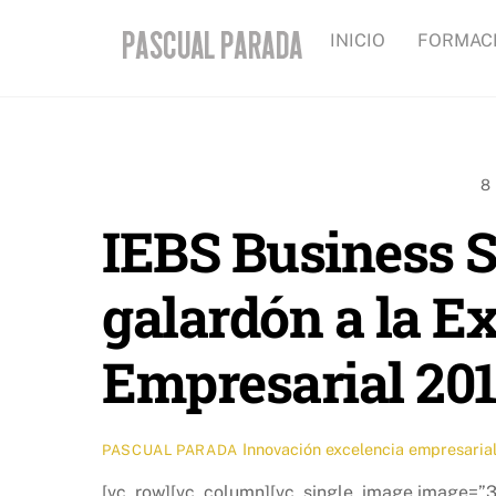
Skip
INICIO
FORMAC
to
content
8
IEBS Business S
galardón a la E
Empresarial 20
Innovación
excelencia empresaria
PASCUAL PARADA
[vc_row][vc_column][vc_single_image image=”3