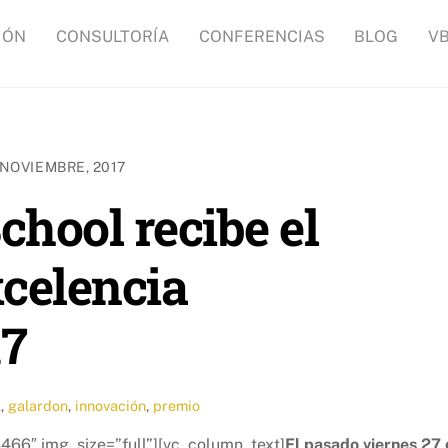
IÓN
CONSULTORÍA
CONFERENCIAS
BLOG
V
 NOVIEMBRE, 2017
chool recibe el
xcelencia
17
l
,
galardon
,
innovación
,
premio
466″ img_size=”full”][vc_column_text]
El pasado viernes 27