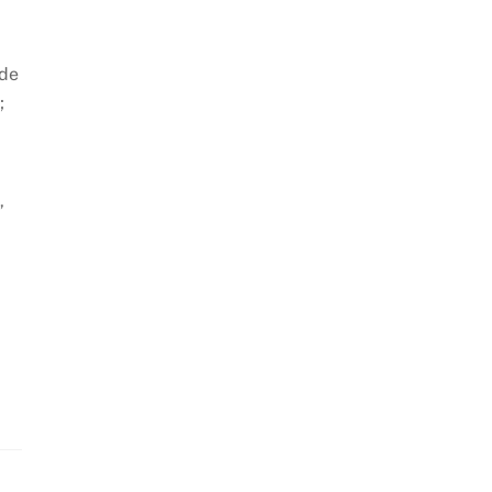
 de
;
”