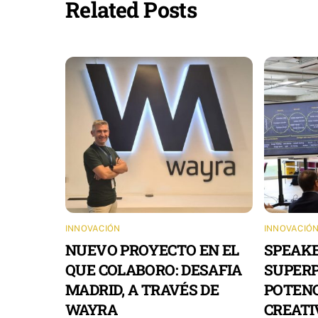
Related Posts
INNOVACIÓN
INNOVACIÓ
NUEVO PROYECTO EN EL
SPEAKE
QUE COLABORO: DESAFIA
SUPERP
MADRID, A TRAVÉS DE
POTENC
WAYRA
CREATI