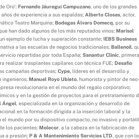
de Oro’:
Fernando Jáuregui Campuzano
, uno de los grandes
años de experiencia a sus espaldas;
Alberto Closas
, actor,
emático Teatro Marquina;
Bodegas Álvaro Domecq
, por su
 que han dado algunos de los más reputados vinos;
Marisol
 un ejemplo de lucha y superación constante;
IEBS Business
nativa a las escuelas de negocios tradicionales;
Ballenoil
, q
servicio repartidas por toda España;
Sanantur Clinic
, primer
 realizar trasplantes capilares con técnica FUE;
Desafío
 las campañas deportivas;
Cype,
líderes en el desarrollo y
e ingenieros;
Manuel Royo Ubieto
, humorista y pintor de neo
mpresa revolucionaria en el mundo del regalo corporativo;
uímicos y en la gestión de proyectos para el pretratamiento 
l Ángel
, especializada en la organización y desarrollo de
acional en la formación dirigida a la inserción laboral y la
n el mundo por su dispositivo compacto, no invasivo y portáti
de los pacientes;
Molecor
, a la cabeza en la fabricación de
ua a presión;
P & A Mantenimiento Servicios LTD
, que con lo