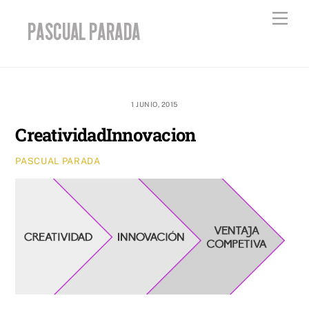
Skip
Men
to
content
1 JUNIO, 2015
CreatividadInnovacion
PASCUAL PARADA