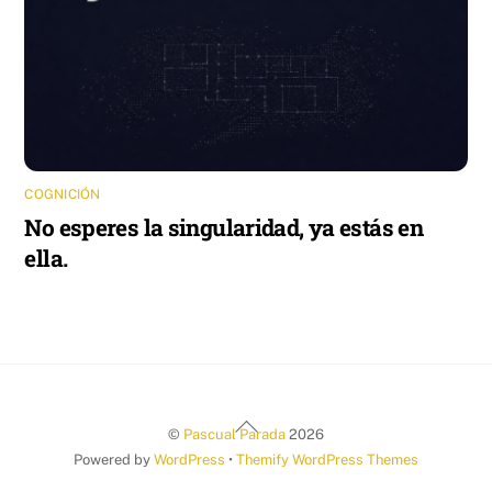
COGNICIÓN
No esperes la singularidad, ya estás en
ella.
Back
©
Pascual Parada
2026
To
Powered by
WordPress
•
Themify WordPress Themes
Top