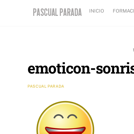
Skip
INICIO
FORMAC
to
content
emoticon-sonri
PASCUAL PARADA