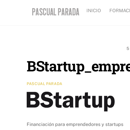
Skip
INICIO
FORMAC
to
content
5
BStartup_empr
PASCUAL PARADA
Financiación para emprendedores y startups