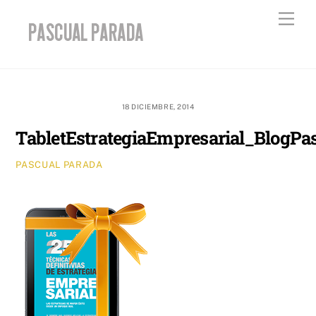
Skip
Men
to
content
18 DICIEMBRE, 2014
TabletEstrategiaEmpresarial_BlogPa
PASCUAL PARADA