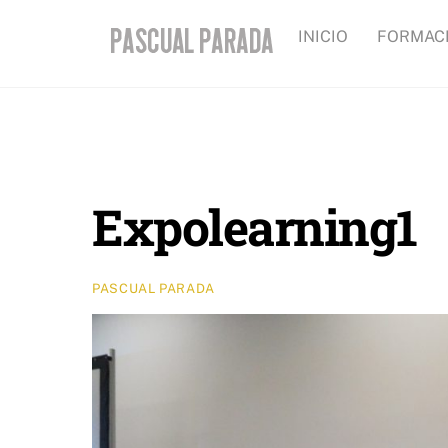
Skip
INICIO
FORMAC
to
content
Expolearning1
PASCUAL PARADA