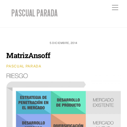
Skip
Men
to
content
5 DICIEMBRE, 2014
MatrizAnsoff
PASCUAL PARADA