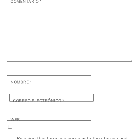
COMENTARIO
*
NOMBRE
*
CORREO ELECTRÓNICO
*
WEB
By using this form you agree with the storage and