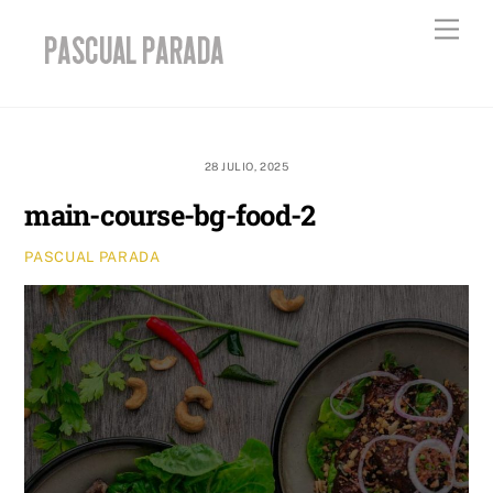
Skip
Men
to
content
28 JULIO, 2025
main-course-bg-food-2
PASCUAL PARADA