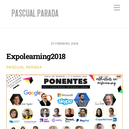
Skip
Men
to
content
27 FEBRERO, 2018
Expolearning2018
PASCUAL PARADA