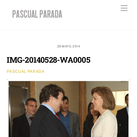
Skip
Men
to
content
29 MAYO, 2014
IMG-20140528-WA0005
PASCUAL PARADA