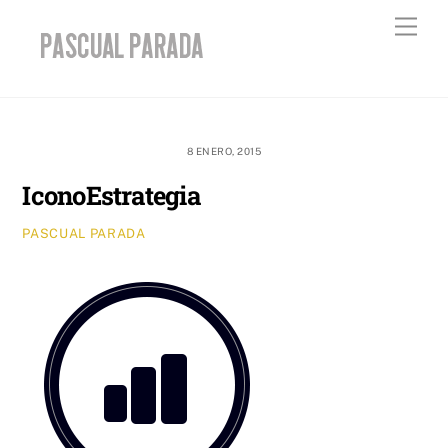
Skip
Men
to
content
8 ENERO, 2015
IconoEstrategia
PASCUAL PARADA