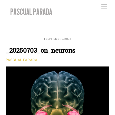
Skip
Men
to
content
1 SEPTIEMBRE, 2025
_20250703_on_neurons
PASCUAL PARADA