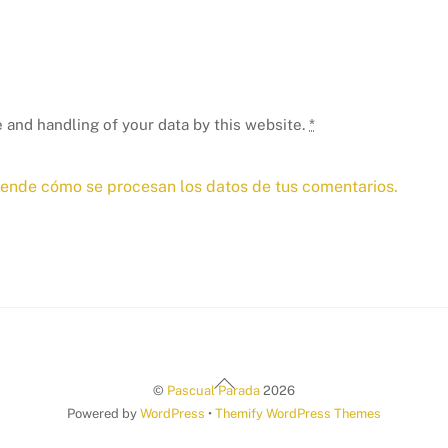
 and handling of your data by this website.
*
ende cómo se procesan los datos de tus comentarios.
Back
©
Pascual Parada
2026
To
Powered by
WordPress
•
Themify WordPress Themes
Top