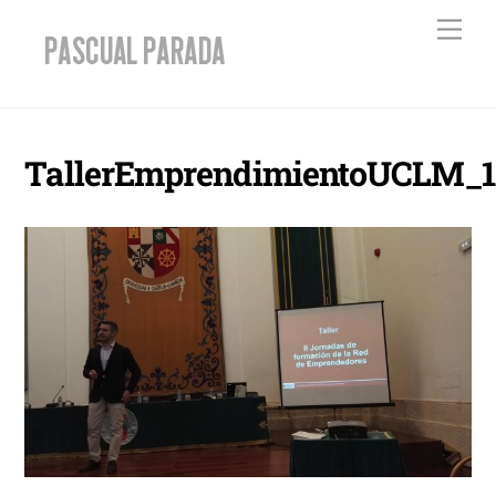
Skip
Men
to
content
TallerEmprendimientoUCLM_1