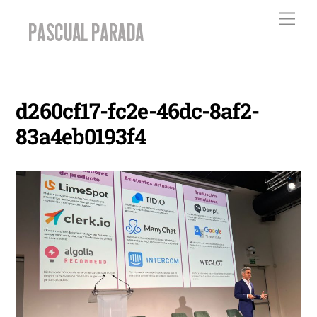
Skip
Men
to
content
d260cf17-fc2e-46dc-8af2-
83a4eb0193f4