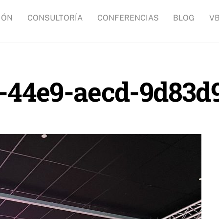
IÓN
CONSULTORÍA
CONFERENCIAS
BLOG
V
3-44e9-aecd-9d83d