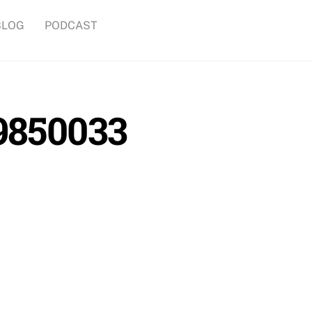
BLOG
PODCAST
9850033